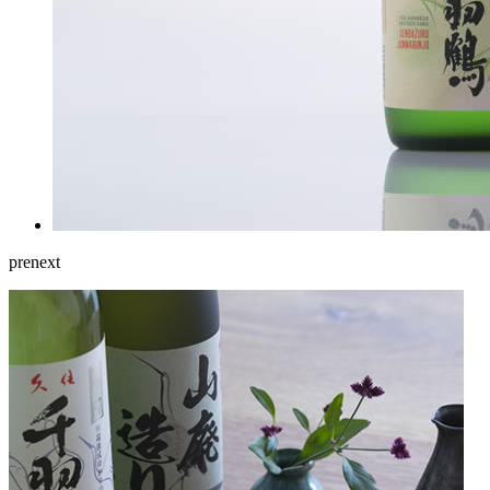
pre
next