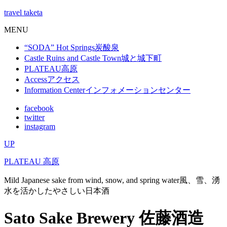
travel taketa
MENU
“SODA” Hot Springs
炭酸泉
Castle Ruins and Castle Town
城と城下町
PLATEAU
高原
Access
アクセス
Information Center
インフォメーションセンター
facebook
twitter
instagram
UP
PLATEAU
高原
Mild Japanese sake from wind, snow, and spring water
風、雪、湧
水を活かしたやさしい日本酒
Sato Sake Brewery
佐藤酒造