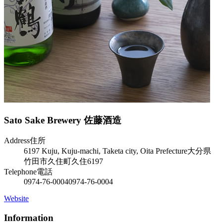
Sato Sake Brewery
佐藤酒造
Address
住所
6197 Kuju, Kuju-machi, Taketa city, Oita Prefecture
大分県
竹田市久住町久住6197
Telephone
電話
0974-76-0004
0974-76-0004
Website
Information